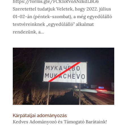
https://forms.gle/FC83iRVoANzkdLBG6
Szeretettel tudatjuk Veletek, hogy 2022. július
01-02-án (péntek-szombat), a még egyedülálló
testvéreinknek „egyedülálló” alkalmat
rendezünk, a...
Kárpátaljai adományozás
Kedves Adományozó és Támogató Barátaink!