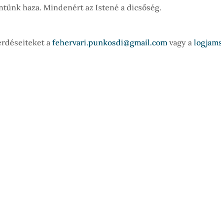
tünk haza. Mindenért az Istené a dicsőség.
érdéseiteket a
fehervari.punkosdi@gmail.com
vagy a
logjam