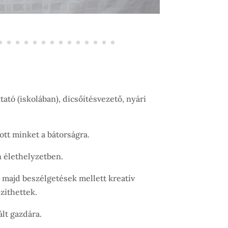
ató (iskolában), dicsőítésvezető, nyári
tott minket a bátorságra.
n élethelyzetben.
 majd beszélgetések mellett kreatív
zíthettek.
ált gazdára.