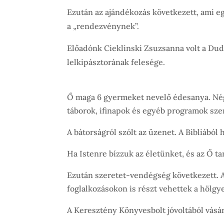
Ezután az ajándékozás következett, ami 
a „rendezvénynek”.
Előadónk Cieklinski Zsuzsanna volt a Du
lelkipásztorának felesége.
Ő maga 6 gyermeket nevelő édesanya. Négy 
táborok, ifinapok és egyéb programok szer
A bátorságról szólt az üzenet. A Bibliából
Ha Istenre bízzuk az életünket, és az Ő t
Ezután szeretet-vendégség következett. A
foglalkozásokon is részt vehettek a hölgy
A Keresztény Könyvesbolt jóvoltából vásárl