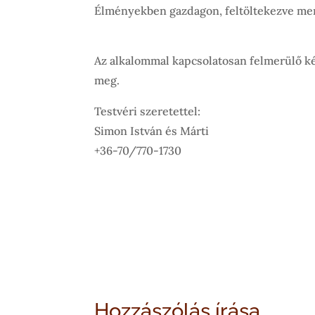
Élményekben gazdagon, feltöltekezve men
Az alkalommal kapcsolatosan felmerülő k
meg.
Testvéri szeretettel:
Simon István és Márti
+36-70/770-1730
Hozzászólás írása