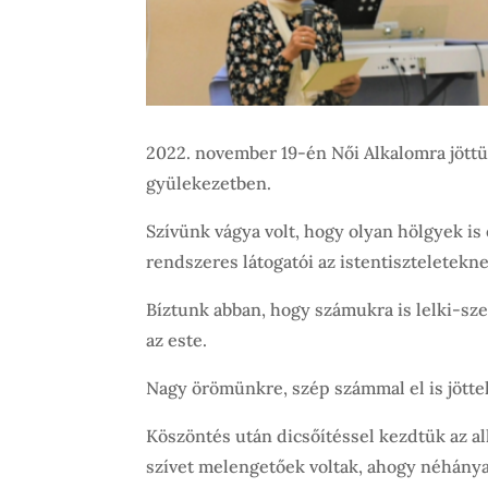
2022. november 19-én Női Alkalomra jöttü
gyülekezetben.
Szívünk vágya volt, hogy olyan hölgyek is 
rendszeres látogatói az istentiszteletekne
Bíztunk abban, hogy számukra is lelki-sze
az este.
Nagy örömünkre, szép számmal el is jötte
Köszöntés után dicsőítéssel kezdtük az a
szívet melengetőek voltak, ahogy néhánya