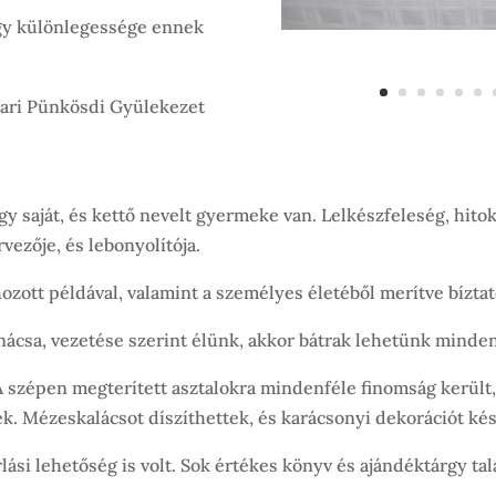
egy különlegessége ennek
dari Pünkösdi Gyülekezet
saját, és kettő nevelt gyermeke van. Lelkészfeleség, hitokt
vezője, és lebonyolítója.
 hozott példával, valamint a személyes életéből merítve bízta
anácsa, vezetése szerint élünk, akkor bátrak lehetünk minde
 szépen megterített asztalokra mindenféle finomság került,
ek. Mézeskalácsot díszíthettek, és karácsonyi dekorációt kés
ási lehetőség is volt. Sok értékes könyv és ajándéktárgy tal