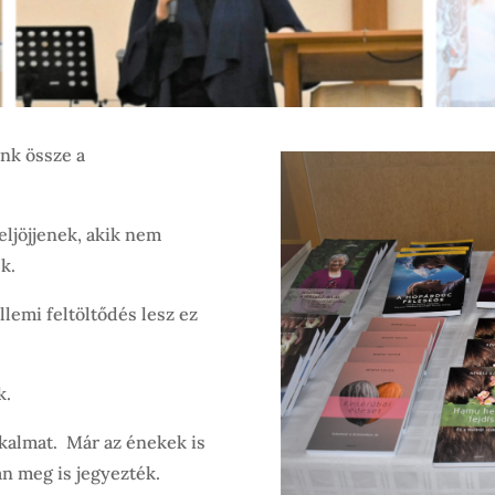
nk össze a
eljöjjenek, akik nem
k.
llemi feltöltődés lesz ez
k.
lkalmat. Már az énekek is
n meg is jegyezték.