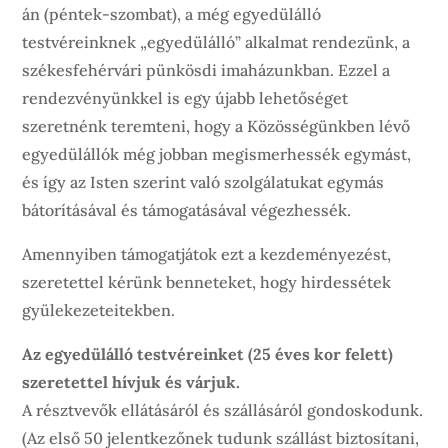
án (péntek-szombat), a még egyedülálló
testvéreinknek „egyedülálló” alkalmat rendezünk, a
székesfehérvári pünkösdi imaházunkban. Ezzel a
rendezvényünkkel is egy újabb lehetőséget
szeretnénk teremteni, hogy a Közösségünkben lévő
egyedülállók még jobban megismerhessék egymást,
és így az Isten szerint való szolgálatukat egymás
bátorításával és támogatásával végezhessék.
Amennyiben támogatjátok ezt a kezdeményezést,
szeretettel kérünk benneteket, hogy hirdessétek
gyülekezeteitekben.
Az egyedülálló testvéreinket (25 éves kor felett)
szeretettel hívjuk és várjuk.
A résztvevők ellátásáról és szállásáról gondoskodunk.
(Az első 50 jelentkezőnek tudunk szállást biztosítani,