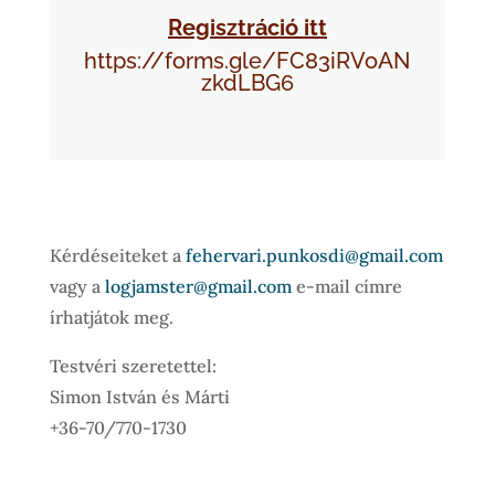
Regisztráció itt
https://forms.gle/FC83iRVoAN
zkdLBG6
Kérdéseiteket a
fehervari.punkosdi@gmail.com
vagy a
logjamster@gmail.com
e-mail címre
írhatjátok meg.
Testvéri szeretettel:
Simon István és Márti
+36-70/770-1730