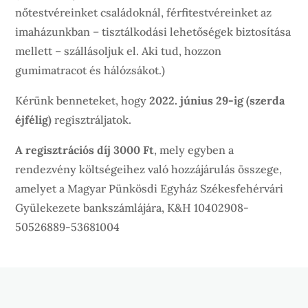
nőtestvéreinket családoknál, férfitestvéreinket az
imaházunkban – tisztálkodási lehetőségek biztosítása
mellett – szállásoljuk el. Aki tud, hozzon
gumimatracot és hálózsákot.)
Kérünk benneteket, hogy
2022. június 29-ig (szerda
éjfélig)
regisztráljatok.
A regisztrációs díj 3000 Ft
, mely egyben a
rendezvény költségeihez való hozzájárulás összege,
amelyet a Magyar Pünkösdi Egyház Székesfehérvári
Gyülekezete bankszámlájára, K&H 10402908-
50526889-53681004