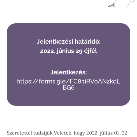
Jelentkezési határidő:
2022. június 29 éjfél
Jelentkezés:
https://forms.gle/FC83iRVoANzkdL
BG6
Szeretettel tudatjuk Veletek, hogy 2022. július 01-02-