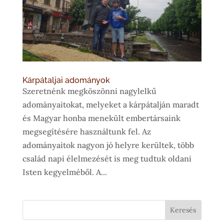
Kárpátaljai adományok
Szeretnénk megköszönni nagylelkű
adományaitokat, melyeket a kárpátalján maradt
és Magyar honba menekült embertársaink
megsegítésére használtunk fel. Az
adományaitok nagyon jó helyre kerültek, több
család napi élelmezését is meg tudtuk oldani
Isten kegyelméből. A...
Keresés